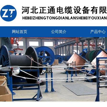
网站首页
公司简介
产品中心