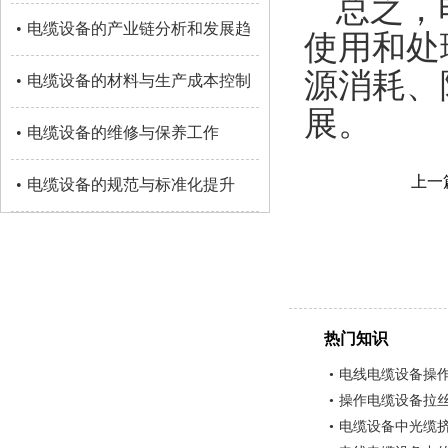
总之，
•
电缆设备的产业链分析和发展趋
使用和处
源消耗、
•
电缆设备的材料与生产成本控制
展。
•
电缆设备的维修与保养工作
上一
•
电缆设备的规范与标准化提升
热门知识
•
电线电缆设备操
•
操作电缆设备拉
•
电缆设备中光缆