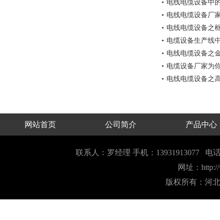
•
电线电缆设备中的
•
电线电缆设备厂
•
电线电缆设备之
•
电缆设备生产线
•
电线电缆设备之
•
电缆设备厂家为
•
电线电缆设备之
网站首页
公司简介
产品中心
联系人：罗经理 手机：13931913077 电话
网址：
http:
版权所有：河