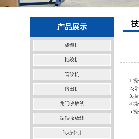
技
产品展示
成缆机
框绞机
管绞机
1.
2.
挤出机
3.
龙门收放线
4.
5.
端轴收放线
气动牵引