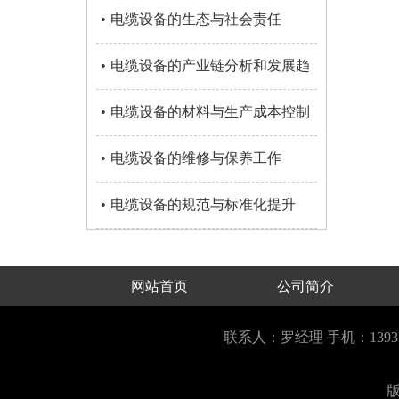
•
电缆设备的生态与社会责任
•
电缆设备的产业链分析和发展趋
•
电缆设备的材料与生产成本控制
•
电缆设备的维修与保养工作
•
电缆设备的规范与标准化提升
网站首页
公司简介
联系人：罗经理 手机：13931