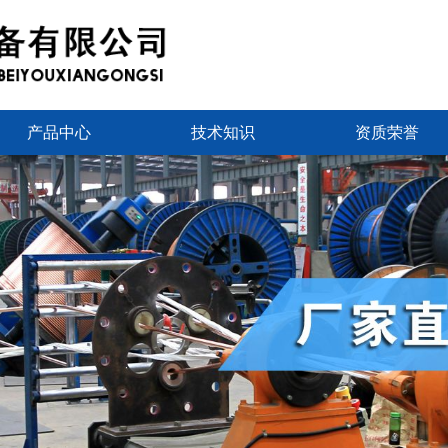
产品中心
技术知识
资质荣誉