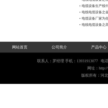
•
电缆设备生产线
•
电线电缆设备之
•
电缆设备厂家为
•
电线电缆设备之
网站首页
公司简介
产品中心
联系人：罗经理 手机：13931913077 电话
网址：
http:
版权所有：河