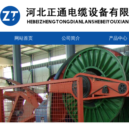
网站首页
公司简介
产品中心