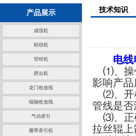
技术知识
产品展示
成缆机
框绞机
电线
管绞机
⑴、操作
挤出机
影响产品
龙门收放线
⑵、开机
端轴收放线
管线是否
⑶、正确
气动牵引
拉丝辊上
履带牵引机