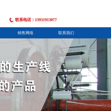
联系电话：13931913077
销售网络
联系我们