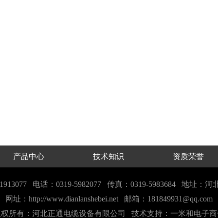
产品中心
技术知识
资质荣誉
913077 电话：0319-5982077 传真：0319-5983684 
网址：
http://www.dianlanshebei.net
邮箱：
181849931@qq.com
版权所有：河北正通电缆设备有限公司 技术支持：一米和电子商