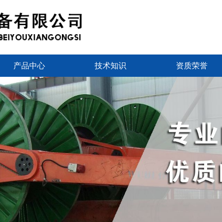
产品中心
技术知识
资质荣誉