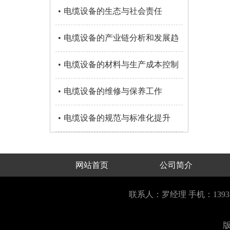
•
电缆设备的生态与社会责任
•
电缆设备的产业链分析和发展趋
•
电缆设备的材料与生产成本控制
•
电缆设备的维修与保养工作
•
电缆设备的规范与标准化提升
网站首页
公司简介
联系人：罗经理 手机：13931