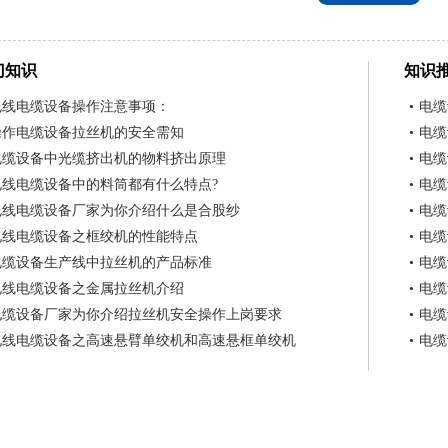
门知识
知识
电线电缆设备操作注意事项：
•
电缆
操作电缆设备拉丝机的安全需知
•
电缆
电缆设备中光缆挤出机的物料挤出原理
•
电缆
电线电缆设备中的料筒都有什么特点?
•
电缆
电线电缆设备厂家为你介绍什么是合股纱
•
电缆
电线电缆设备之框绞机的性能特点
•
电缆
电缆设备生产线中拉丝机的产品标准
•
电缆
电线电缆设备之金属拉丝机介绍
•
电缆
电缆设备厂家为你介绍拉丝机安全操作上岗要求
•
电缆
电线电缆设备之高速悬臂单绞机和高速悬框单绞机
•
电缆
1
2
3