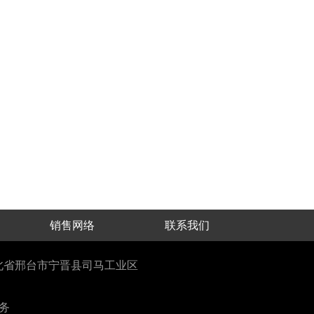
销售网络
联系我们
地址：河北省邢台市宁晋县司马工业区
务