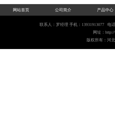
网站首页
公司简介
产品中心
联系人：罗经理 手机：13931913077 电话
网址：
http:
版权所有：河