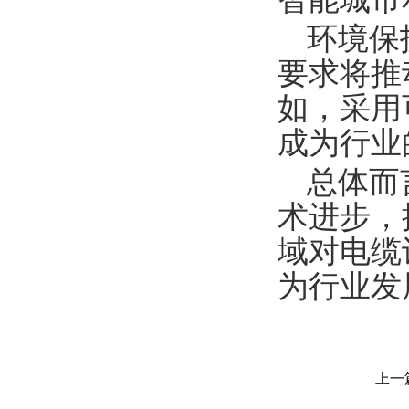
环境保
要求将推
如，采用
成为行业
总体而
术进步，
域对电缆
为行业发
上一