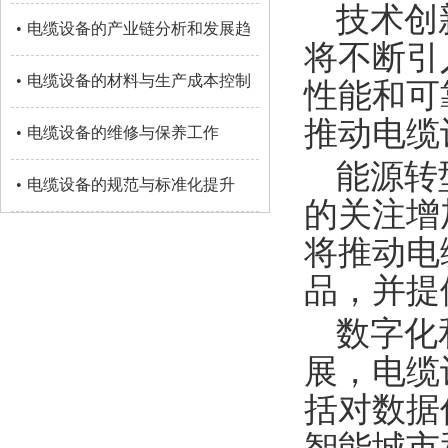
技术创
•
电缆设备的产业链分析和发展趋
将不断引
•
电缆设备的材料与生产成本控制
性能和可
推动电缆
•
电缆设备的维修与保养工作
能源转
•
电缆设备的规范与标准化提升
的关注增
将推动电
品，并提
数字化
展，电缆
括对数据
智能城市