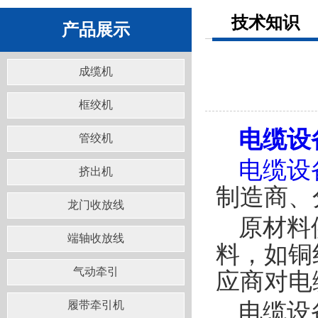
技术知识
产品展示
成缆机
框绞机
电缆设
管绞机
电缆设
挤出机
制造商、
龙门收放线
原材料
端轴收放线
料，如铜
气动牵引
应商对电
电缆设
履带牵引机